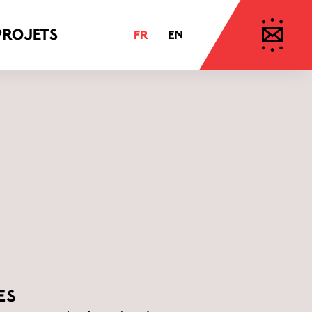
projets
FR
EN
es